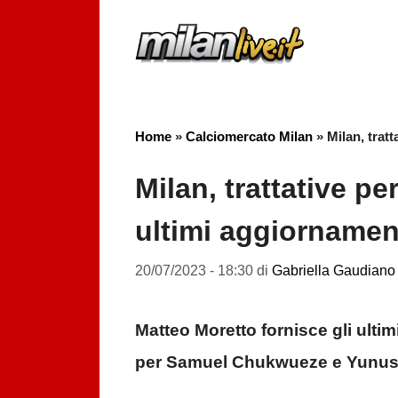
Vai
al
contenuto
Home
»
Calciomercato Milan
»
Milan, trat
Milan, trattative p
ultimi aggiornamen
20/07/2023 - 18:30
di
Gabriella Gaudiano
Matteo Moretto fornisce gli ultim
per Samuel Chukwueze e Yunus Mu