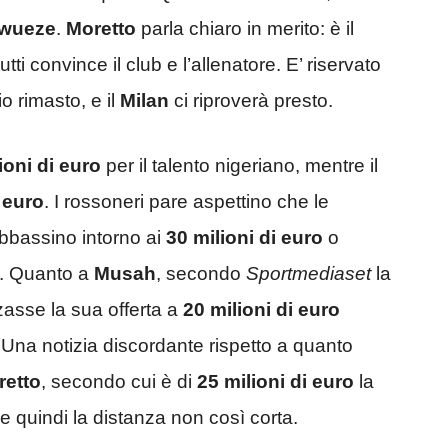
wueze
.
Moretto
parla chiaro in merito: è il
tti convince il club e l’allenatore. E’ riservato
io rimasto, e il
Milan
ci riproverà presto.
ioni di euro
per il talento nigeriano, mentre il
 euro
. I rossoneri pare aspettino che le
bbassino intorno ai
30 milioni di euro
o
). Quanto a
Musah
, secondo
Sportmediaset
la
asse la sua offerta a
20 milioni di euro
. Una notizia discordante rispetto a quanto
retto
, secondo cui è di
25 milioni di euro
la
 e quindi la distanza non così corta.