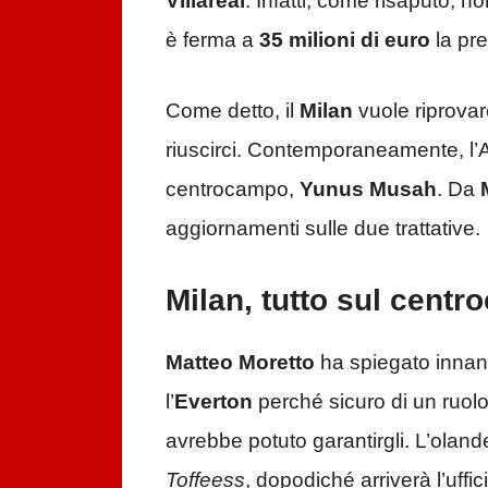
Villareal
. Infatti, come risaputo, n
è ferma a
35 milioni di euro
la pr
Come detto, il
Milan
vuole riprovar
riuscirci. Contemporaneamente, l’A
centrocampo,
Yunus Musah
. Da
aggiornamenti sulle due trattative.
Milan, tutto sul centr
Matteo Moretto
ha spiegato innan
l’
Everton
perché sicuro di un ruolo 
avrebbe potuto garantirgli. L’oland
Toffeess
, dopodiché arriverà l’uffi