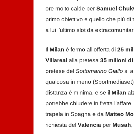
ore molto calde per
Samuel Chuk
primo obiettivo e quello che più di tu
a lui l’ultimo slot da extracomunitar
Il
Milan
è fermo all’offerta di
25 mil
Villareal
alla pretesa
35 milioni di
pretese del
Sottomarino Giallo
si a
qualcosa in meno (Sportmediaset
distanza è minima, e se il
Milan
alz
potrebbe chiudere in fretta l’affare
trapela in Spagna e da
Matteo Mo
richiesta del
Valencia
per
Musah
,