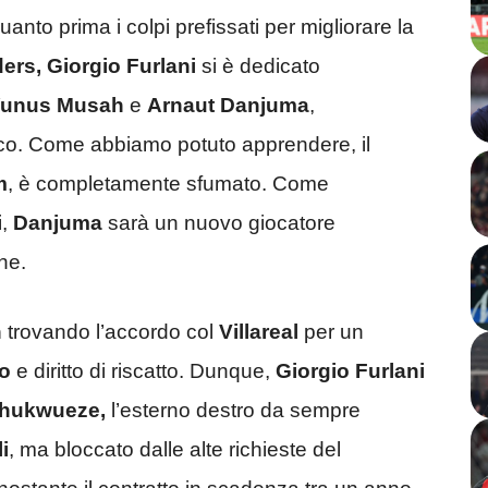
nto prima i colpi prefissati per migliorare la
ders,
Giorgio Furlani
si è dedicato
unus Musah
e
Arnaut Danjuma
,
co. Come abbiamo potuto apprendere, il
m
, è completamente sfumato. Come
i,
Danjuma
sarà un nuovo giocatore
ne.
n
trovando l’accordo col
Villareal
per un
ro
e diritto di riscatto. Dunque,
Giorgio Furlani
hukwueze,
l’esterno destro da sempre
i
, ma bloccato dalle alte richieste del