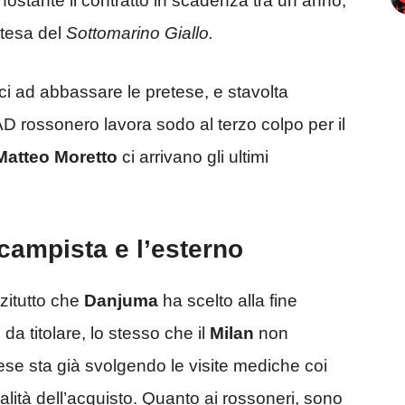
onostante il contratto in scadenza tra un anno,
etesa del
Sottomarino Giallo.
ci ad abbassare le pretese, e stavolta
D rossonero lavora sodo al terzo colpo per il
Matteo Moretto
ci arrivano gli ultimi
ocampista e l’esterno
zitutto che
Danjuma
ha scelto alla fine
da titolare, lo stesso che il
Milan
non
ese sta già svolgendo le visite mediche coi
cialità dell’acquisto. Quanto ai rossoneri, sono