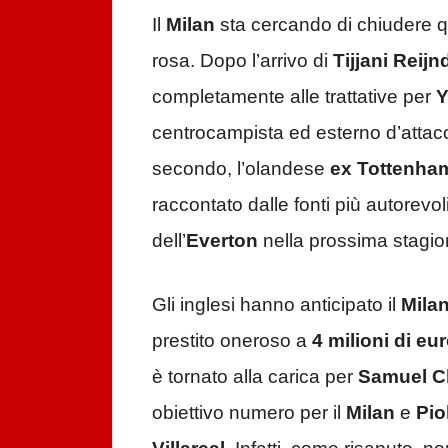
Il
Milan
sta cercando di chiudere qua
rosa. Dopo l’arrivo di
Tijjani Reijn
completamente alle trattative per
Y
centrocampista ed esterno d’attac
secondo, l’olandese
ex Tottenha
raccontato dalle fonti più autorevol
dell’
Everton
nella prossima stagio
Gli inglesi hanno anticipato il
Mila
prestito oneroso a
4 milioni di eu
è tornato alla carica per
Samuel C
obiettivo numero per il
Milan
e
Piol