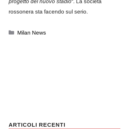
progetto del nuovo stadio
“. La società
rossonera sta facendo sul serio.
Categorie
Milan News
ARTICOLI RECENTI