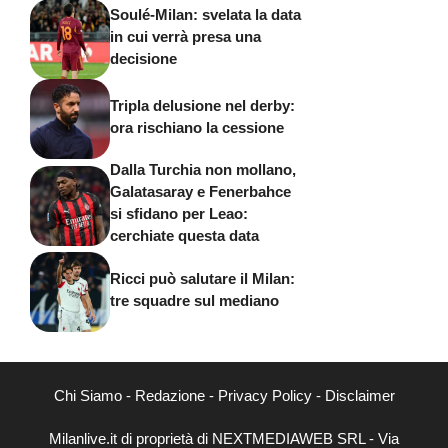
Soulé-Milan: svelata la data
in cui verrà presa una
decisione
Tripla delusione nel derby:
ora rischiano la cessione
Dalla Turchia non mollano,
Galatasaray e Fenerbahce
si sfidano per Leao:
cerchiate questa data
Ricci può salutare il Milan:
tre squadre sul mediano
Chi Siamo
-
Redazione
-
Privacy Policy
-
Disclaimer
Milanlive.it di proprietà di NEXTMEDIAWEB SRL - Via