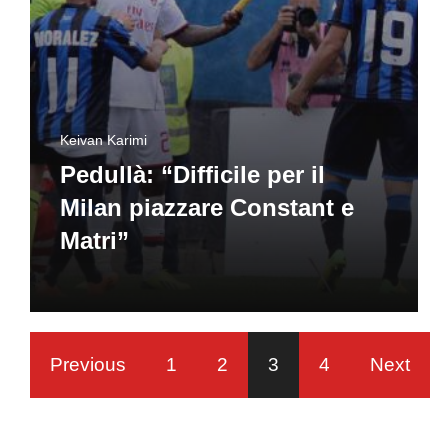
Keivan Karimi
Pedullà: “Difficile per il
Milan piazzare Constant e
Matri”
Previous
1
2
3
4
Next