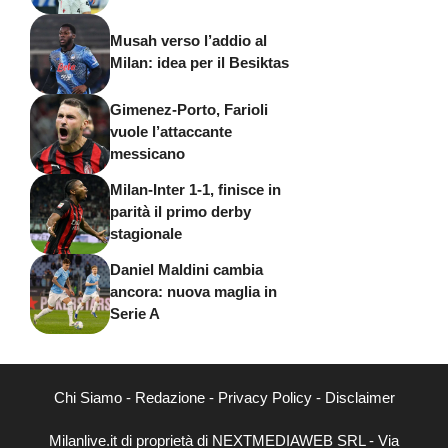
Musah verso l’addio al
Milan: idea per il Besiktas
Gimenez-Porto, Farioli
vuole l’attaccante
messicano
Milan-Inter 1-1, finisce in
parità il primo derby
stagionale
Daniel Maldini cambia
ancora: nuova maglia in
Serie A
Chi Siamo
-
Redazione
-
Privacy Policy
-
Disclaimer
Milanlive.it di proprietà di NEXTMEDIAWEB SRL - Via