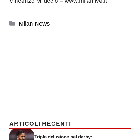
Vincenzo Miluccio – www.milanlive.it
Categorie
Milan News
ARTICOLI RECENTI
Tripla delusione nel derby: