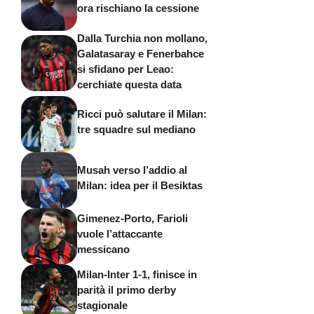
ora rischiano la cessione
Dalla Turchia non mollano,
Galatasaray e Fenerbahce
si sfidano per Leao:
cerchiate questa data
Ricci può salutare il Milan:
tre squadre sul mediano
Musah verso l’addio al
Milan: idea per il Besiktas
Gimenez-Porto, Farioli
vuole l’attaccante
messicano
Milan-Inter 1-1, finisce in
parità il primo derby
stagionale