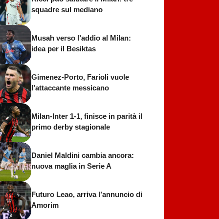
squadre sul mediano
Musah verso l’addio al Milan:
idea per il Besiktas
Gimenez-Porto, Farioli vuole
l’attaccante messicano
Milan-Inter 1-1, finisce in parità il
primo derby stagionale
Daniel Maldini cambia ancora:
nuova maglia in Serie A
Futuro Leao, arriva l’annuncio di
Amorim