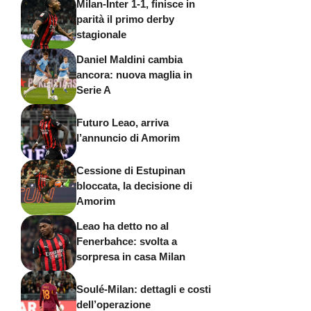
Milan-Inter 1-1, finisce in
parità il primo derby
stagionale
Daniel Maldini cambia
ancora: nuova maglia in
Serie A
Futuro Leao, arriva
l’annuncio di Amorim
Cessione di Estupinan
bloccata, la decisione di
Amorim
Leao ha detto no al
Fenerbahce: svolta a
sorpresa in casa Milan
Soulé-Milan: dettagli e costi
dell’operazione