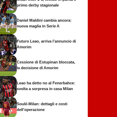
primo derby stagionale
Daniel Maldini cambia ancora:
nuova maglia in Serie A
Futuro Leao, arriva l’annuncio di
Amorim
Cessione di Estupinan bloccata,
la decisione di Amorim
Leao ha detto no al Fenerbahce:
svolta a sorpresa in casa Milan
Soulé-Milan: dettagli e costi
dell’operazione