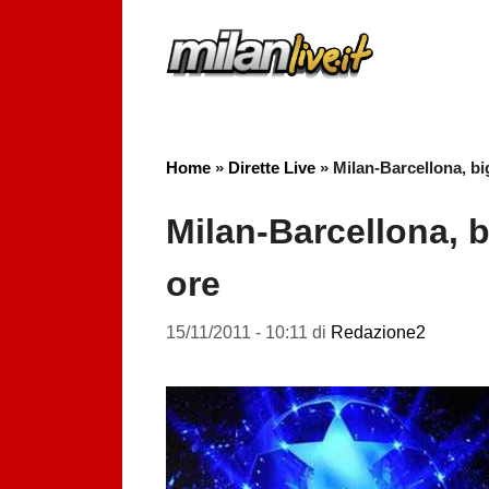
Vai
al
contenuto
Home
»
Dirette Live
»
Milan-Barcellona, big
Milan-Barcellona, bi
ore
15/11/2011 - 10:11
di
Redazione2