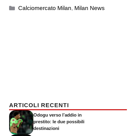
Categorie
Calciomercato Milan
,
Milan News
ARTICOLI RECENTI
Odogu verso l’addio in
prestito: le due possibili
destinazioni