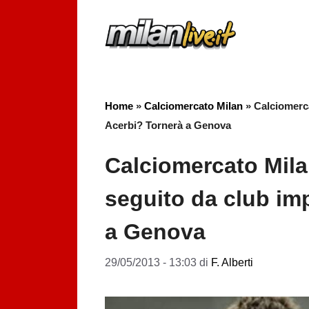
Vai
al
contenuto
Home
»
Calciomercato Milan
»
Calciomerca
Acerbi? Tornerà a Genova
Calciomercato Milan
seguito da club im
a Genova
29/05/2013 - 13:03
di
F. Alberti