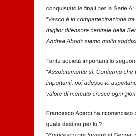
conquistato le finali per la Serie A
“
Vasco è in compartecipazione tra 
miglior difensore centrale della Se
Andrea Abodi: siamo molto soddisf
Tante società importanti lo seguono
“
Assolutamente sì. Confermo che R
importanti, poi adesso lo aspettano
valore di mercato cresce ogni gior
Francesco Acerbi ha ricominciato 
quale destino per lui?
“
Francesco ora tornerà al Genoa, q