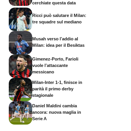
cerchiate questa data
Ricci può salutare il Milan:
tre squadre sul mediano
Musah verso l’addio al
Milan: idea per il Besiktas
Gimenez-Porto, Farioli
vuole l’attaccante
messicano
Milan-Inter 1-1, finisce in
parità il primo derby
stagionale
Daniel Maldini cambia
ancora: nuova maglia in
Serie A