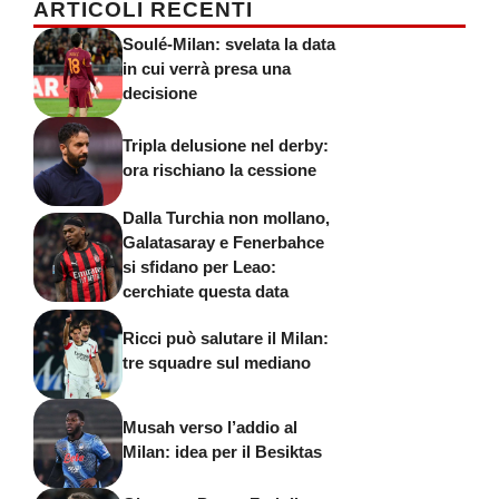
ARTICOLI RECENTI
Soulé-Milan: svelata la data
in cui verrà presa una
decisione
Tripla delusione nel derby:
ora rischiano la cessione
Dalla Turchia non mollano,
Galatasaray e Fenerbahce
si sfidano per Leao:
cerchiate questa data
Ricci può salutare il Milan:
tre squadre sul mediano
Musah verso l’addio al
Milan: idea per il Besiktas