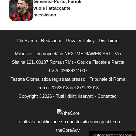
Gimenez-Porto, Farioli
vuole l’attaccante
messicano
Chi Siamo
-
Redazione
-
Privacy Policy
-
Disclaimer
Milanlive.it di proprietà di NEXTMEDIAWEB SRL - Via
Sistina 121, 00187 Roma (RM) - Codice Fiscale e Partita
I.V.A. 09689341007
Testata Giornalistica registrata presso il Tribunale di Roma
con n°206/2018 del 27/12/2018
Copyright ©2026 - Tutti i diritti riservati -
Contattaci
Le attività pubblicitarie su questo sito sono gestite da
theCoreAdv
Gestione preferenze cookie