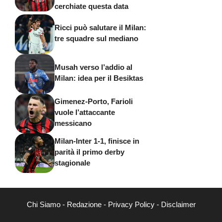
cerchiate questa data
Ricci può salutare il Milan:
tre squadre sul mediano
Musah verso l’addio al
Milan: idea per il Besiktas
Gimenez-Porto, Farioli
vuole l’attaccante
messicano
Milan-Inter 1-1, finisce in
parità il primo derby
stagionale
Chi Siamo
-
Redazione
-
Privacy Policy
-
Disclaimer