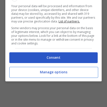
Redazione Milanlive.it
Your personal data will be processed and information from
your device (cookies, unique identifiers, and other device
data) may be stored by, accessed by and shared with 319
partners, or used specifically by this site. We and our partners
may use precise geolocation data.
List of partners.
Some vendors may process your personal data on the basis
of legitimate interest, which you can object to by managing
Categorie
your options below. Look for a link at the bottom of this page
Calciomercato Milan
or in the site menu to manage or withdraw consent in privacy
and cookie settings.
Consent
Manage options