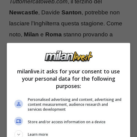
Tuttomercatoweb.com
, il terzino del
Newcastle
, Davide
Santon
, potrebbe non
lasciare l’Inghilterra questa stagione. Come
noto,
Milan
e
Roma
stanno provando a
riportare il giocatore in Italia, ma i costi
dell’operazione sembrano essere troppo alti.
Santon si è ambientato benissimo in Premier
milanlive.it asks for your consent to use
your personal data for the following
League e da diverso tempo è un punto fermo
purposes:
della formazione bianconera. Sembra quindi
Personalised advertising and content, advertising and
che, almeno per questa sessione di mercato,
content measurement, audience research and
services development
Milan e Roma dovranno cercare altri nomi su
Store and/or access information on a device
cui puntare.
Learn more