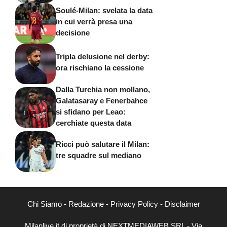
Soulé-Milan: svelata la data
in cui verrà presa una
decisione
Tripla delusione nel derby:
ora rischiano la cessione
Dalla Turchia non mollano,
Galatasaray e Fenerbahce
si sfidano per Leao:
cerchiate questa data
Ricci può salutare il Milan:
tre squadre sul mediano
Chi Siamo
-
Redazione
-
Privacy Policy
-
Disclaimer
Milanlive.it di proprietà di NEXTMEDIAWEB SRL - Via