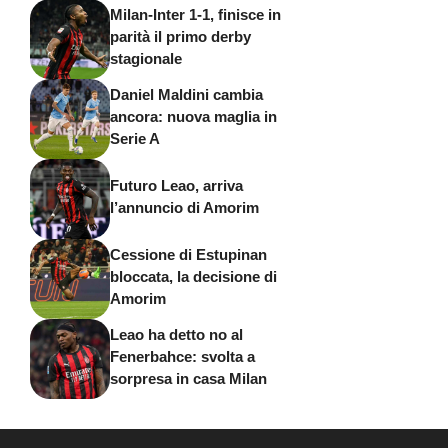
Milan-Inter 1-1, finisce in
parità il primo derby
stagionale
Daniel Maldini cambia
ancora: nuova maglia in
Serie A
Futuro Leao, arriva
l’annuncio di Amorim
Cessione di Estupinan
bloccata, la decisione di
Amorim
Leao ha detto no al
Fenerbahce: svolta a
sorpresa in casa Milan