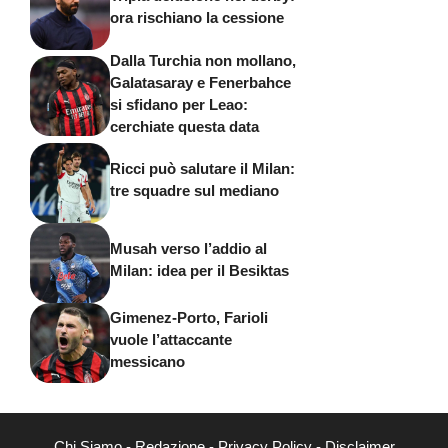
ora rischiano la cessione
Dalla Turchia non mollano,
Galatasaray e Fenerbahce
si sfidano per Leao:
cerchiate questa data
Ricci può salutare il Milan:
tre squadre sul mediano
Musah verso l’addio al
Milan: idea per il Besiktas
Gimenez-Porto, Farioli
vuole l’attaccante
messicano
Chi Siamo
-
Redazione
-
Privacy Policy
-
Disclaimer