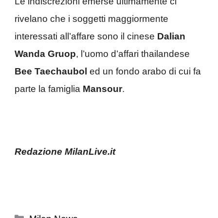
Le indiscrezioni emerse ultimamente ci
rivelano che i soggetti maggiormente
interessati all’affare sono il cinese
Dalian
Wanda Gruop
, l’uomo d’affari thailandese
Bee Taechaubol
ed un fondo arabo di cui fa
parte la famiglia
Mansour
.
Redazione MilanLive.it
Categorie