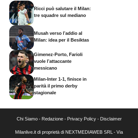
Ricci può salutare il Milan:
tre squadre sul mediano
Musah verso l’addio al
Milan: idea per il Besiktas
Gimenez-Porto, Farioli
vuole l’attaccante
messicano
Milan-Inter 1-1, finisce in
parità il primo derby
stagionale
Chi Siamo
-
Redazione
-
Privacy Policy
-
Disclaimer
Milanlive.it di proprietà di NEXTMEDIAWEB SRL - Via