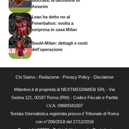
bloccata, la decisione di
Amorim
Leao ha detto no al
Fenerbahce: svolta a
sorpresa in casa Milan
Soulé-Milan: dettagli e costi
dell’operazione
Chi Siamo
-
Redazione
-
Privacy Policy
-
Disclaimer
Milanlive.it di proprietà di NEXTMEDIAWEB SRL - Via
Sistina 121, 00187 Roma (RM) - Codice Fiscale e Partita
I.V.A. 09689341007
Testata Giornalistica registrata presso il Tribunale di Roma
con n°206/2018 del 27/12/2018