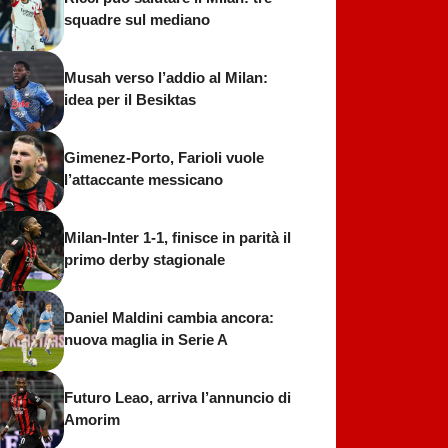
squadre sul mediano
Musah verso l’addio al Milan:
idea per il Besiktas
Gimenez-Porto, Farioli vuole
l’attaccante messicano
Milan-Inter 1-1, finisce in parità il
primo derby stagionale
Daniel Maldini cambia ancora:
nuova maglia in Serie A
Futuro Leao, arriva l’annuncio di
Amorim