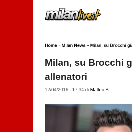
Vai
al
contenuto
Home
»
Milan News
»
Milan, su Brocchi già
Milan, su Brocchi gi
allenatori
12/04/2016 - 17:34
di
Matteo B.