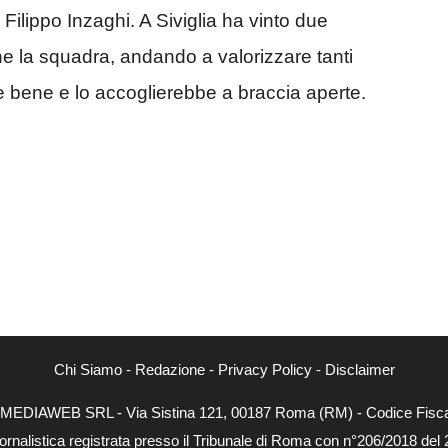
Filippo Inzaghi. A Siviglia ha vinto due
e la squadra, andando a valorizzare tanti
e bene e lo accoglierebbe a braccia aperte.
Chi Siamo
-
Redazione
-
Privacy Policy
-
Disclaimer
NEXTMEDIAWEB SRL - Via Sistina 121, 00187 Roma (RM) - Codice Fiscal
ornalistica registrata presso il Tribunale di Roma con n°206/2018 del