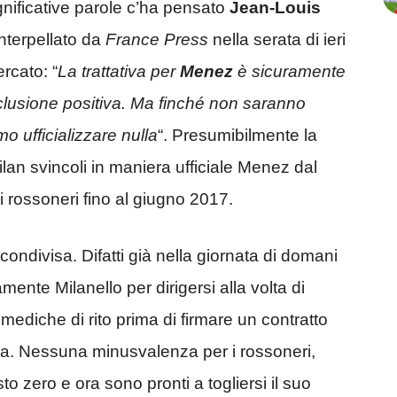
ignificative parole c’ha pensato
Jean-Louis
nterpellato da
France Press
nella serata di ieri
rcato: “
La trattativa per
Menez
è sicuramente
nclusione positiva. Ma finché non saranno
mo ufficializzare nulla
“. Presumibilmente la
ilan svincoli in maniera ufficiale Menez dal
i rossoneri fino al giugno 2017.
ondivisa. Difatti già nella giornata di domani
ente Milanello per dirigersi alla volta di
mediche di rito prima di firmare un contratto
na. Nessuna minusvalenza per i rossoneri,
o zero e ora sono pronti a togliersi il suo