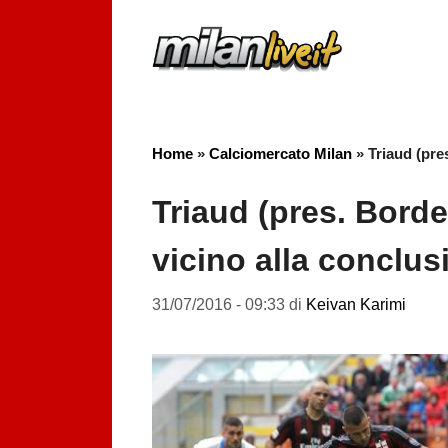
Vai
al
contenuto
Home
»
Calciomercato Milan
»
Triaud (pre
Triaud (pres. Bord
vicino alla conclus
31/07/2016 - 09:33
di
Keivan Karimi