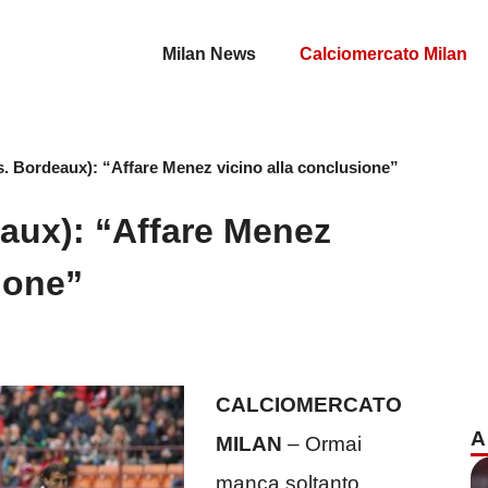
Milan News
Calciomercato Milan
s. Bordeaux): “Affare Menez vicino alla conclusione”
eaux): “Affare Menez
ione”
CALCIOMERCATO
A
MILAN
– Ormai
manca soltanto