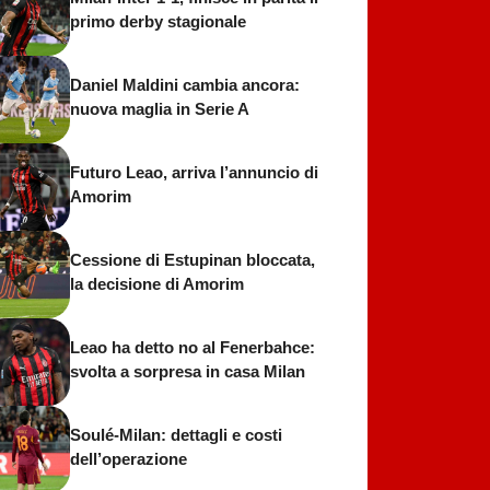
primo derby stagionale
Daniel Maldini cambia ancora:
nuova maglia in Serie A
Futuro Leao, arriva l’annuncio di
Amorim
Cessione di Estupinan bloccata,
la decisione di Amorim
Leao ha detto no al Fenerbahce:
svolta a sorpresa in casa Milan
Soulé-Milan: dettagli e costi
dell’operazione