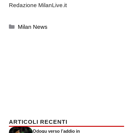
Redazione MilanLive.it
Categorie
Milan News
ARTICOLI RECENTI
Odogu verso l’addio in