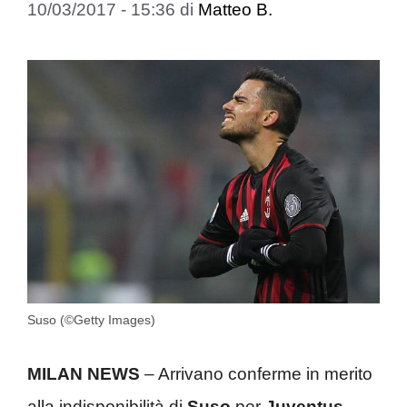
10/03/2017 - 15:36
di
Matteo B.
Suso (©Getty Images)
MILAN NEWS
– Arrivano conferme in merito
alla indisponibilità di
Suso
per
Juventus-