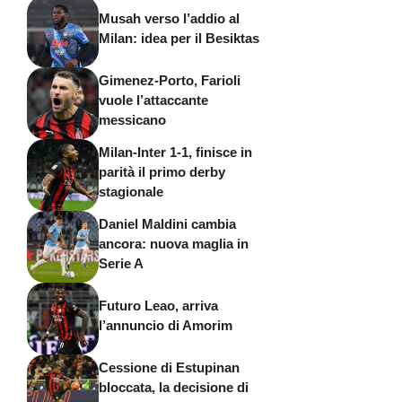
Musah verso l’addio al
Milan: idea per il Besiktas
Gimenez-Porto, Farioli
vuole l’attaccante
messicano
Milan-Inter 1-1, finisce in
parità il primo derby
stagionale
Daniel Maldini cambia
ancora: nuova maglia in
Serie A
Futuro Leao, arriva
l’annuncio di Amorim
Cessione di Estupinan
bloccata, la decisione di