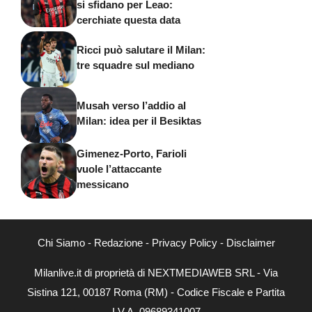
si sfidano per Leao:
cerchiate questa data
Ricci può salutare il Milan:
tre squadre sul mediano
Musah verso l’addio al
Milan: idea per il Besiktas
Gimenez-Porto, Farioli
vuole l’attaccante
messicano
Chi Siamo
-
Redazione
-
Privacy Policy
-
Disclaimer
Milanlive.it di proprietà di NEXTMEDIAWEB SRL - Via
Sistina 121, 00187 Roma (RM) - Codice Fiscale e Partita
I.V.A. 09689341007