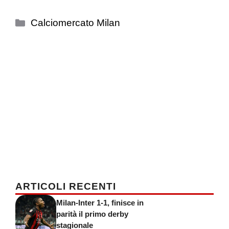
Categorie
Calciomercato Milan
ARTICOLI RECENTI
Milan-Inter 1-1, finisce in
parità il primo derby
stagionale