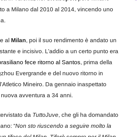
cato a Milano dal 2010 al 2014, vincendo uno
na.
ne al
Milan
, poi il suo rendimento è andato un
ante e incisivo. L’addio a un certo punto era
rasiliano fece ritorno al Santos
, prima della
zhou Evergrande e del nuovo ritorno in
l’Atletico Mineiro. Da gennaio inaspettato
a nuova avventura a 34 anni.
tervistato da
TuttoJuve
, che gli ha domandato
ano: “
Non sto riuscendo a seguire molto la
n tifoso del Milan. Tiferò sempre per il Milan,