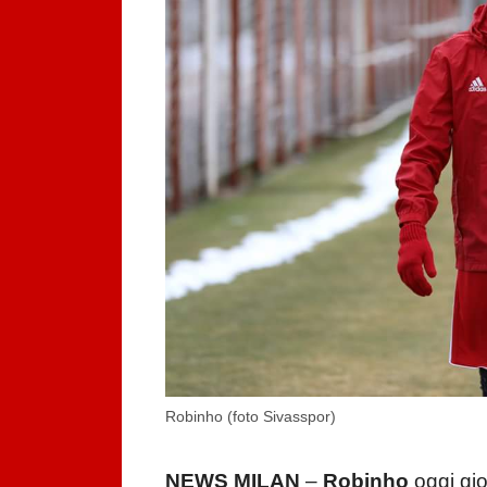
Robinho (foto Sivasspor)
NEWS MILAN
–
Robinho
oggi gio