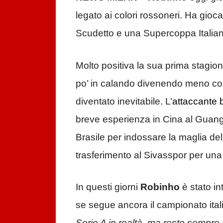
legato ai colori rossoneri. Ha gio
Scudetto e una Supercoppa Italia
Molto positiva la sua prima stagio
po’ in calando divenendo meno cost
diventato inevitabile. L’
attaccante b
breve esperienza in Cina al Guang
Brasile per indossare la maglia del
trasferimento al Sivasspor per un
In questi giorni
Robinho
è stato in
se segue ancora il campionato itali
Serie A in realtà, ma resto sempre u