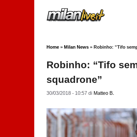
Vai
al
contenuto
Home
»
Milan News
»
Robinho: “Tifo sem
Robinho: “Tifo se
squadrone”
30/03/2018 - 10:57
di
Matteo B.