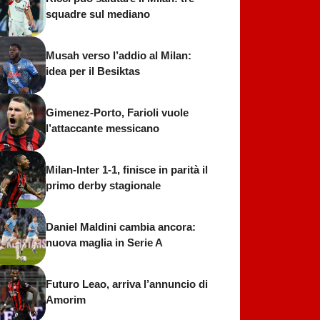
squadre sul mediano
Musah verso l’addio al Milan:
idea per il Besiktas
Gimenez-Porto, Farioli vuole
l’attaccante messicano
Milan-Inter 1-1, finisce in parità il
primo derby stagionale
Daniel Maldini cambia ancora:
nuova maglia in Serie A
Futuro Leao, arriva l’annuncio di
Amorim