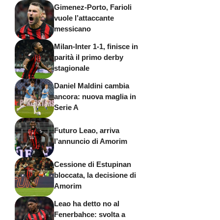
Gimenez-Porto, Farioli
vuole l’attaccante
messicano
Milan-Inter 1-1, finisce in
parità il primo derby
stagionale
Daniel Maldini cambia
ancora: nuova maglia in
Serie A
Futuro Leao, arriva
l’annuncio di Amorim
Cessione di Estupinan
bloccata, la decisione di
Amorim
Leao ha detto no al
Fenerbahce: svolta a