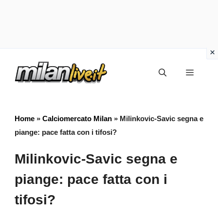
Vai
Menu
al
contenuto
Home
»
Calciomercato Milan
»
Milinkovic-Savic segna e
piange: pace fatta con i tifosi?
Milinkovic-Savic segna e
piange: pace fatta con i
tifosi?