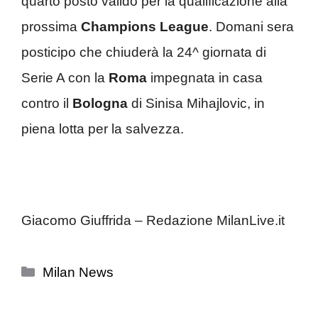
quarto posto valido per la qualificazione alla
prossima
Champions League
. Domani sera
posticipo che chiuderà la 24^ giornata di
Serie A con la
Roma
impegnata in casa
contro il
Bologna
di Sinisa Mihajlovic, in
piena lotta per la salvezza.
Giacomo Giuffrida – Redazione MilanLive.it
Categorie
Milan News