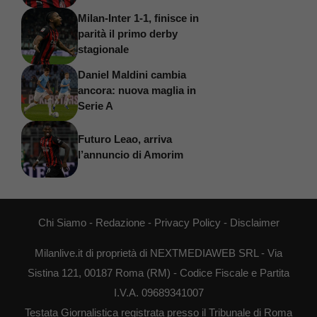
Milan-Inter 1-1, finisce in
parità il primo derby
stagionale
Daniel Maldini cambia
ancora: nuova maglia in
Serie A
Futuro Leao, arriva
l’annuncio di Amorim
Chi Siamo
-
Redazione
-
Privacy Policy
-
Disclaimer
Milanlive.it di proprietà di NEXTMEDIAWEB SRL - Via
Sistina 121, 00187 Roma (RM) - Codice Fiscale e Partita
I.V.A. 09689341007
Testata Giornalistica registrata presso il Tribunale di Roma