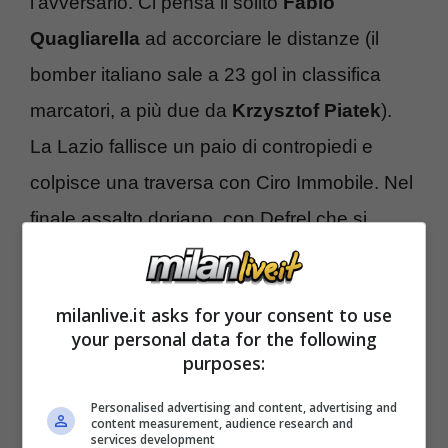
l’avversario. Ci pensa il solito
Fabio
Quagliarella
ad accorciare le distanze (il
bomber italiano sale a 23 gol in classifica
marcatori, a più due da
Krzysztof Piatek
).
La Lazio fallisce un paio di contropiedi e
colpisce una traversa con Ciro Immobile. Nel
finale assalto doriano, con Defrel che si
divora un gol da posizione favorevole. Tante
emozioni e ritmi alti nel finale, ma alla fine la
milanlive.it asks for your consent to use
spuntano i biancocelesti.
your personal data for the following
purposes:
-> Per seguire tutte le
news
Milan
,
CLICCA
Personalised advertising and content, advertising and
content measurement, audience research and
QUI
<-
services development