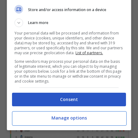
Store and/or access information on a device
La
Lazio
sale a
55 punti
in classifica, a
Learn more
meno tre dalla
Roma
momentaneamente
Your personal data will be processed and information from
quarta. In attesa che giochino
Milan
e
your device (cookies, unique identifiers, and other device
data) may be stored by, accessed by and shared with 319
Atalanta
, al momento a +1 sulla Lazio. Nella
partners, or used specifically by this site. We and our partners
may use precise geolocation data.
List of partners.
prossima giornata allo stadio Olimpico i
Some vendors may process your personal data on the basis
of legitimate interest, which you can object to by managing
biancocelesti ospiteranno proprio l’Atalanta,
your options below. Look for a link at the bottom of this page
or in the site menu to manage or withdraw consent in privacy
in un match da dentro o fuori.
and cookie settings.
Consent
Manage options