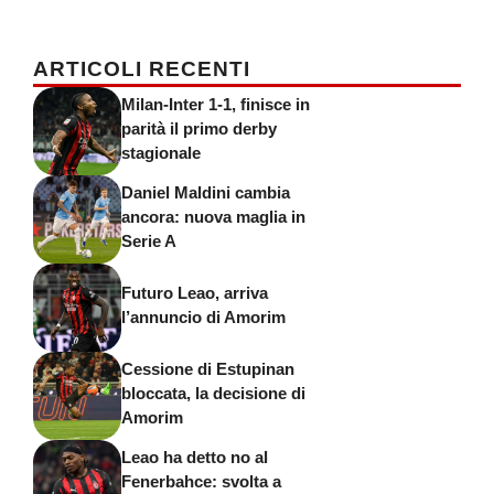
ARTICOLI RECENTI
Milan-Inter 1-1, finisce in
parità il primo derby
stagionale
Daniel Maldini cambia
ancora: nuova maglia in
Serie A
Futuro Leao, arriva
l’annuncio di Amorim
Cessione di Estupinan
bloccata, la decisione di
Amorim
Leao ha detto no al
Fenerbahce: svolta a