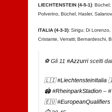
LIECHTENSTEIN (4-5-1)
: Büchel;
Polverino, Büchel, Hasler, Salanov
ITALIA (4-3-3)
: Sirigu; Di Lorenzo
Cristante, Verratti; Bernardeschi, Be
⚽️ Gli 11
#Azzurri
scelti da
🇱🇮
#LiechtensteinItalia

🏟
#RheinparkStadion
–
#
🇪🇺
#EuropeanQualifiers