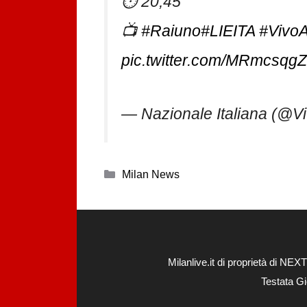
⏱ 20,45
📺
#Raiuno
#LIEITA
#VivoA
pic.twitter.com/MRmcsqg
— Nazionale Italiana (@V
Categorie
Milan News
Milanlive.it di proprietà di 
Testata Gi