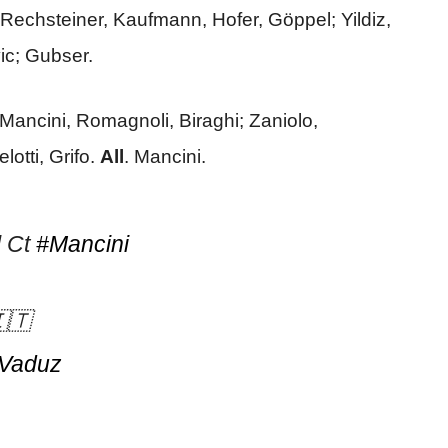
 Rechsteiner, Kaufmann, Hofer, Göppel; Yildiz,
ic; Gubser.
, Mancini, Romagnoli, Biraghi; Zaniolo,
lotti, Grifo.
All
. Mancini.
l Ct
#Mancini
🇹
Vaduz