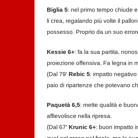
Biglia 5
: nel primo tempo chiude e 
li crea, regalando più volte il pall
possesso. Proprio da un suo errore,
Kessie 6+
: fa la sua partita, nono
proiezione offensiva. Fa legna in 
(Dal 79′
Rebic 5
: impatto negativo
paio di ripartenze che potevano ch
Paquetà 6,5
: mette qualità e buona
affievolisce nella ripresa.
(Dal 67′
Krunic 6+
: buon impatto in