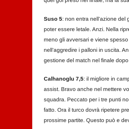
quel gol preso nel finale, ma la sua
Suso 5
: non entra nell’azione del
poter essere letale. Anzi. Nella rip
meno gli avversari e viene spesso 
nell’aggredire i palloni in uscita. A
gestione del match nel finale dopo i
Calhanoglu 7,5
: il migliore in ca
assist. Bravo anche nel mettere vog
squadra. Peccato per i tre punti n
fatto. Ora il turco dovrà ripetere pr
prossime partite. Questo può e de