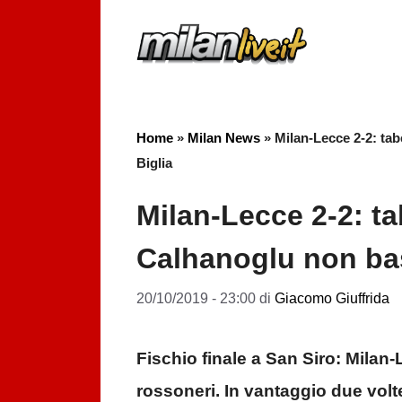
Vai
al
contenuto
Home
»
Milan News
»
Milan-Lecce 2-2: tab
Biglia
Milan-Lecce 2-2: tab
Calhanoglu non bas
20/10/2019 - 23:00
di
Giacomo Giuffrida
Fischio finale a San Siro: Milan
rossoneri. In vantaggio due volt