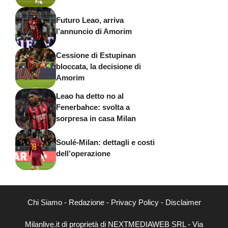
Futuro Leao, arriva
l’annuncio di Amorim
Cessione di Estupinan
bloccata, la decisione di
Amorim
Leao ha detto no al
Fenerbahce: svolta a
sorpresa in casa Milan
Soulé-Milan: dettagli e costi
dell’operazione
Chi Siamo
-
Redazione
-
Privacy Policy
-
Disclaimer
Milanlive.it di proprietà di NEXTMEDIAWEB SRL - Via