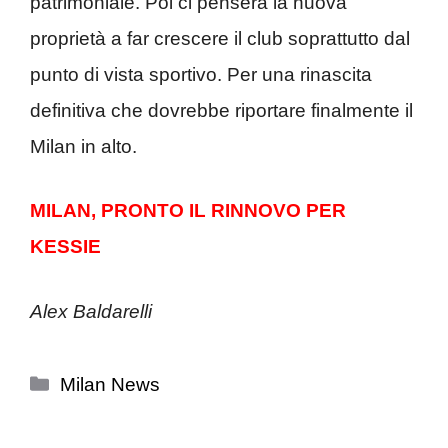
patrimoniale. Poi ci penserà la nuova
proprietà a far crescere il club soprattutto dal
punto di vista sportivo. Per una rinascita
definitiva che dovrebbe riportare finalmente il
Milan in alto.
MILAN, PRONTO IL RINNOVO PER
KESSIE
Alex Baldarelli
Categorie
Milan News