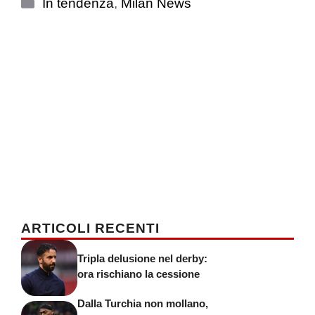
Categorie
In tendenza
,
Milan News
ARTICOLI RECENTI
Tripla delusione nel derby:
ora rischiano la cessione
Dalla Turchia non mollano,