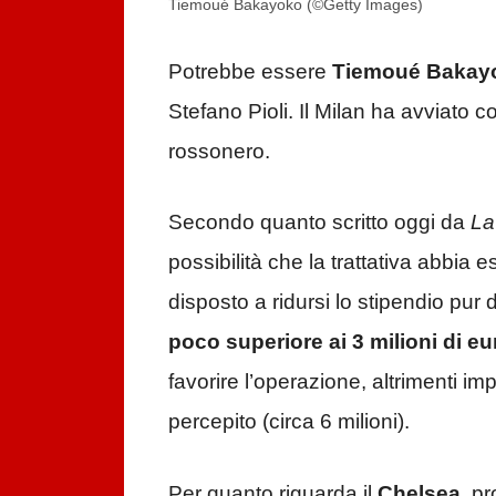
Tiemoué Bakayoko (©Getty Images)
Potrebbe essere
Tiemoué Bakay
Stefano Pioli. Il Milan ha avviato c
rossonero.
Secondo quanto scritto oggi da
La
possibilità che la trattativa abbia esi
disposto a ridursi lo stipendio pur
poco superiore ai 3 milioni di eu
favorire l’operazione, altrimenti im
percepito (circa 6 milioni).
Per quanto riguarda il
Chelsea
, pr