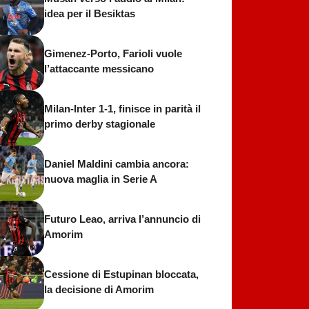
idea per il Besiktas
Gimenez-Porto, Farioli vuole
l’attaccante messicano
Milan-Inter 1-1, finisce in parità il
primo derby stagionale
Daniel Maldini cambia ancora:
nuova maglia in Serie A
Futuro Leao, arriva l’annuncio di
Amorim
Cessione di Estupinan bloccata,
la decisione di Amorim