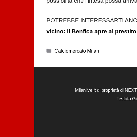
possibilità che l’intesa possa arri
POTREBBE INTERESSARTI ANC
vicino: il Benfica apre al prestito
Categorie
Calciomercato Milan
Milanlive.it di proprietà di 
Testata Gi