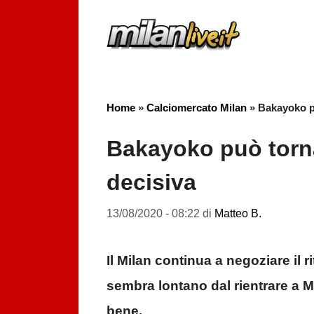
Vai
al
contenuto
Home
»
Calciomercato Milan
»
Bakayoko pu
Bakayoko può torna
decisiva
13/08/2020 - 08:22
di
Matteo B.
Il Milan continua a negoziare il
sembra lontano dal rientrare a Mi
bene.