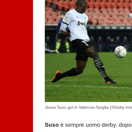
Jesus Suso gol in Valencia-Siviglia (©Getty Im
Suso
è sempre uomo derby, dopo a