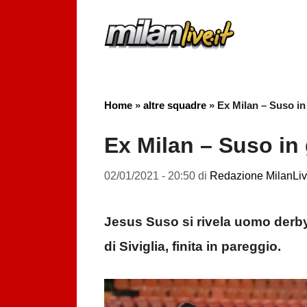
Vai
al
contenuto
Home
»
altre squadre
»
Ex Milan – Suso in 
Ex Milan – Suso in 
02/01/2021 - 20:50
di
Redazione MilanLive
Jesus Suso si rivela uomo derby,
di Siviglia, finita in pareggio.