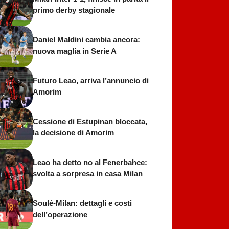
primo derby stagionale
Daniel Maldini cambia ancora:
nuova maglia in Serie A
Futuro Leao, arriva l’annuncio di
Amorim
Cessione di Estupinan bloccata,
la decisione di Amorim
Leao ha detto no al Fenerbahce:
svolta a sorpresa in casa Milan
Soulé-Milan: dettagli e costi
dell’operazione