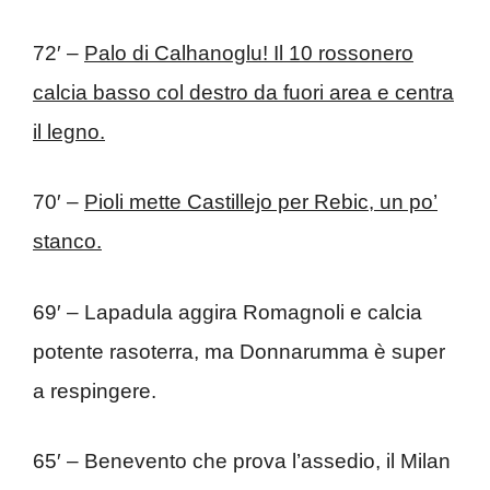
72′ –
Palo di Calhanoglu! Il 10 rossonero
calcia basso col destro da fuori area e centra
il legno.
70′ –
Pioli mette Castillejo per Rebic, un po’
stanco.
69′ – Lapadula aggira Romagnoli e calcia
potente rasoterra, ma Donnarumma è super
a respingere.
65′ – Benevento che prova l’assedio, il Milan