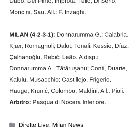
Dabo, Del Pinto, Improta, Tello; Di Serio,
Moncini, Sau. All.: F. Inzaghi.
MILAN (4-2-3-1):
Donnarumma G.; Calabria,
Kjær, Romagnoli, Dalot; Tonali, Kessie; Díaz,
Çalhanoğlu, Rebić; Leão. A disp.:
Donnarumma A., Tătăruşanu; Conti, Duarte,
Kalulu, Musacchio; Castillejo, Frigerio,
Hauge, Krunić; Colombo, Maldini. All.: Pioli.
Arbitro:
Pasqua di Nocera Inferiore.
Categorie
Dirette Live
,
Milan News