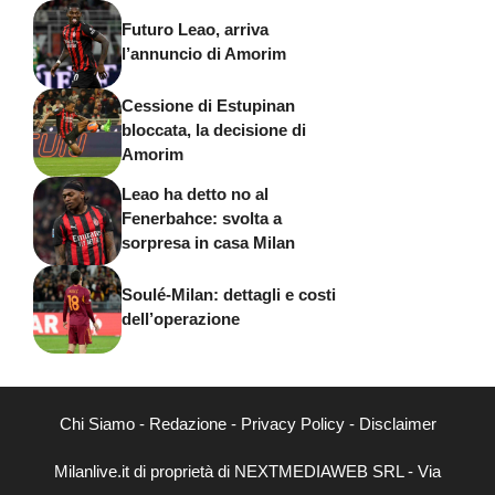
Futuro Leao, arriva
l’annuncio di Amorim
Cessione di Estupinan
bloccata, la decisione di
Amorim
Leao ha detto no al
Fenerbahce: svolta a
sorpresa in casa Milan
Soulé-Milan: dettagli e costi
dell’operazione
Chi Siamo
-
Redazione
-
Privacy Policy
-
Disclaimer
Milanlive.it di proprietà di NEXTMEDIAWEB SRL - Via