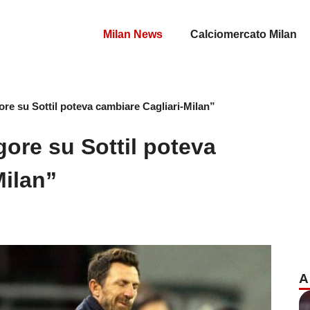
Milan News
Calciomercato Milan
gore su Sottil poteva cambiare Cagliari-Milan”
igore su Sottil poteva
Milan”
A