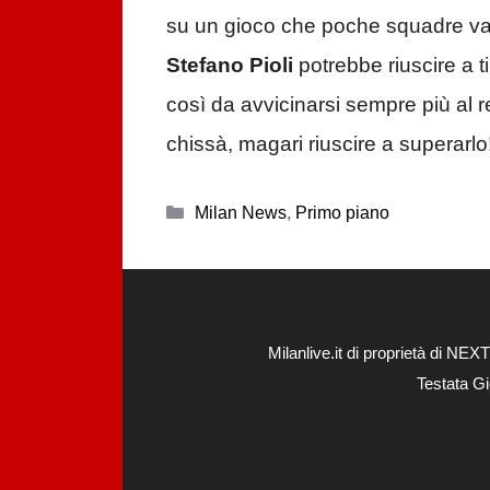
su un gioco che poche squadre van
Stefano Pioli
potrebbe riuscire a t
così da avvicinarsi sempre più al r
chissà, magari riuscire a superarlo
Categorie
Milan News
,
Primo piano
Milanlive.it di proprietà di 
Testata Gi