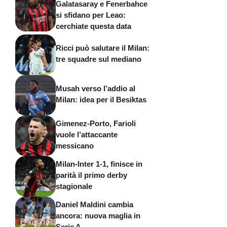
Galatasaray e Fenerbahce
si sfidano per Leao:
cerchiate questa data
Ricci può salutare il Milan:
tre squadre sul mediano
Musah verso l’addio al
Milan: idea per il Besiktas
Gimenez-Porto, Farioli
vuole l’attaccante
messicano
Milan-Inter 1-1, finisce in
parità il primo derby
stagionale
Daniel Maldini cambia
ancora: nuova maglia in
Serie A