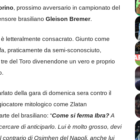
orino
, prossimo avversario in campionato del
fensore brasiliano
Gleison Bremer
.
 si è letteralmente consacrato. Giunto come
 fa, praticamente da semi-sconosciuto,
a tre del Toro divenendone un vero e proprio
o.
lato della gara di domenica sera contro il
giocatore mitologico come Zlatan
te del brasiliano: “
Come si ferma Ibra?
A
cercare di anticiparlo. Lui è molto grosso, devi
 Al contrario di Osimhen del Napoli, anche lui