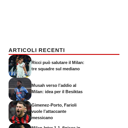
ARTICOLI RECENTI
Ricci può salutare il Milan:
tre squadre sul mediano
Musah verso l’addio al
Milan: idea per il Besiktas
Gimenez-Porto, Farioli
vuole l’attaccante
messicano
Milan-Inter 1-1, finisce in