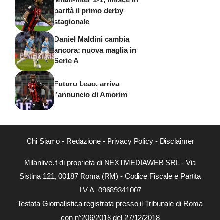
parità il primo derby
stagionale
Daniel Maldini cambia
ancora: nuova maglia in
Serie A
Futuro Leao, arriva
l’annuncio di Amorim
Chi Siamo
-
Redazione
-
Privacy Policy
-
Disclaimer
Milanlive.it di proprietà di NEXTMEDIAWEB SRL - Via
Sistina 121, 00187 Roma (RM) - Codice Fiscale e Partita
I.V.A. 09689341007
Testata Giornalistica registrata presso il Tribunale di Roma
con n°206/2018 del 27/12/2018