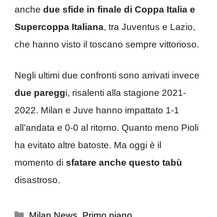
anche
due sfide in finale di Coppa Italia e
Supercoppa Italiana
, tra Juventus e Lazio,
che hanno visto il toscano sempre vittorioso.
Negli ultimi due confronti sono arrivati invece
due paregg
i, risalenti alla stagione 2021-
2022. Milan e Juve hanno impattato 1-1
all’andata e 0-0 al ritorno. Quanto meno Pioli
ha evitato altre batoste. Ma oggi è il
momento di
sfatare anche questo tabù
disastroso.
Categorie
Milan News
,
Primo piano