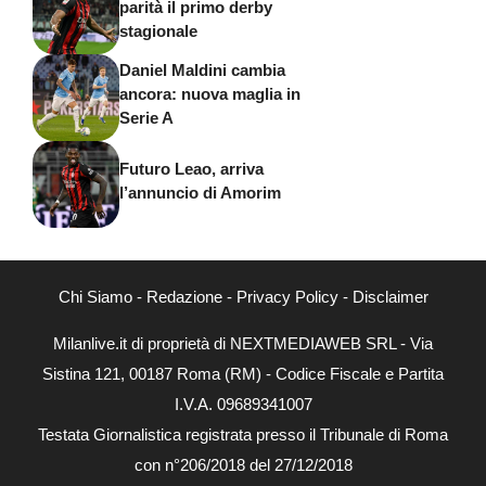
parità il primo derby
stagionale
Daniel Maldini cambia
ancora: nuova maglia in
Serie A
Futuro Leao, arriva
l’annuncio di Amorim
Chi Siamo
-
Redazione
-
Privacy Policy
-
Disclaimer
Milanlive.it di proprietà di NEXTMEDIAWEB SRL - Via
Sistina 121, 00187 Roma (RM) - Codice Fiscale e Partita
I.V.A. 09689341007
Testata Giornalistica registrata presso il Tribunale di Roma
con n°206/2018 del 27/12/2018