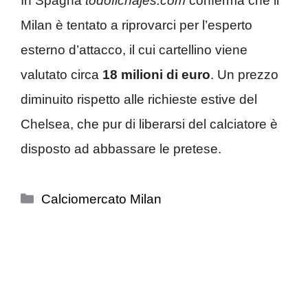
In Spagna
todofichajes.com
conferma che il
Milan è tentato a riprovarci per l’esperto
esterno d’attacco, il cui cartellino viene
valutato circa
18 milioni di euro
. Un prezzo
diminuito rispetto alle richieste estive del
Chelsea, che pur di liberarsi del calciatore è
disposto ad abbassare le pretese.
Categorie
Calciomercato Milan