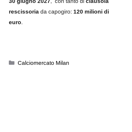
30 giugno 2027
, con tanto di
clausola
rescissoria
da capogiro:
120 milioni di
euro
.
Categorie
Calciomercato Milan